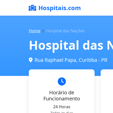
Hospitais.com
Home
Hospital das Nações
Hospital das 
Rua Raphael Papa, Curitiba - PR
Horário de
Funcionamento
24 Horas
Todos os dias