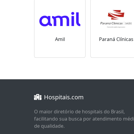
Amil
Paraná Clínicas
Hospitais.com
O maior diretório de hospitais do Brasil,
facilitando sua busca por atendimento méd
de qualidade.