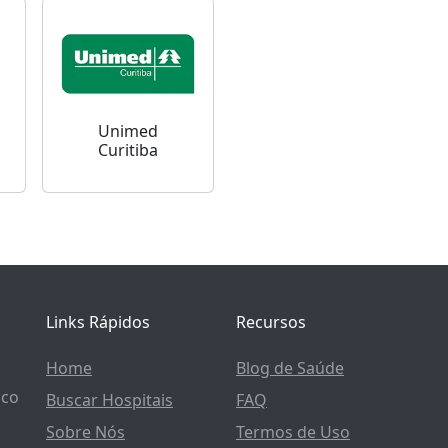
Unimed
Curitiba
Links Rápidos
Recursos
Home
Blog de Saúde
ico
Buscar Hospitais
FAQ
Sobre Nós
Termos de Uso