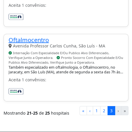
socorro conforme especialidade.
Aceita 1 convênios:
Oftalmocentro
Avenida Professor Carlos Cunha, São Luís - MA
Internação Com Especialidade E/Ou Publico Alvo Diferenciado,
Verifique Junto a Operadora.
Pronto Socorro Com Especialidade E/Ou
Publico Alvo Diferenciado, Verifique Junto a Operadora.
Também especializado em oftalmologia, o Oftalmocentro, no
Jaracaty, em São Luís (MA), atende de segunda a sexta das 7h às
19h e aos sábados das 7h às 12h, com urgência 24 horas,
Aceita 1 convênios:
internação e pronto-socorro conforme especialidade.
«
‹
1
2
3
›
»
Mostrando
21-25
de
25
hospitais