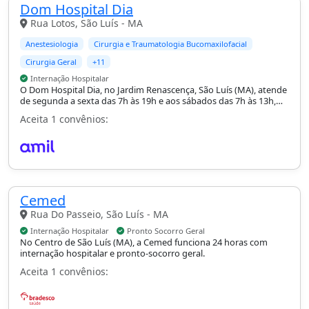
Dom Hospital Dia
Rua Lotos, São Luís - MA
Anestesiologia
Cirurgia e Traumatologia Bucomaxilofacial
Cirurgia Geral
+11
Internação Hospitalar
O Dom Hospital Dia, no Jardim Renascença, São Luís (MA), atende
de segunda a sexta das 7h às 19h e aos sábados das 7h às 13h,
com especialidades como cirurgia geral, plástica e vascular,
Aceita 1 convênios:
ginecologia e obstetrícia e ortopedia e traumatologia, com
internação hospitalar.
Cemed
Rua Do Passeio, São Luís - MA
Internação Hospitalar
Pronto Socorro Geral
No Centro de São Luís (MA), a Cemed funciona 24 horas com
internação hospitalar e pronto-socorro geral.
Aceita 1 convênios: