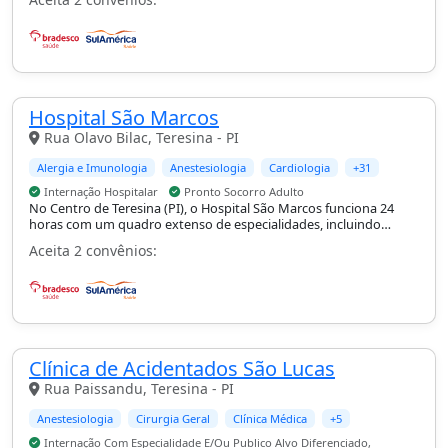
conforme especialidade e pronto-socorro geral.
Hospital São Marcos
Rua Olavo Bilac, Teresina - PI
Alergia e Imunologia
Anestesiologia
Cardiologia
+31
Internação Hospitalar
Pronto Socorro Adulto
No Centro de Teresina (PI), o Hospital São Marcos funciona 24
horas com um quadro extenso de especialidades, incluindo
cardiologia, cirurgia geral, plástica, torácica e vascular, oncologia e
Aceita 2 convênios:
neurocirurgia, com internação hospitalar e pronto-socorro
adulto.
Clínica de Acidentados São Lucas
Rua Paissandu, Teresina - PI
Anestesiologia
Cirurgia Geral
Clínica Médica
+5
Internação Com Especialidade E/Ou Publico Alvo Diferenciado,