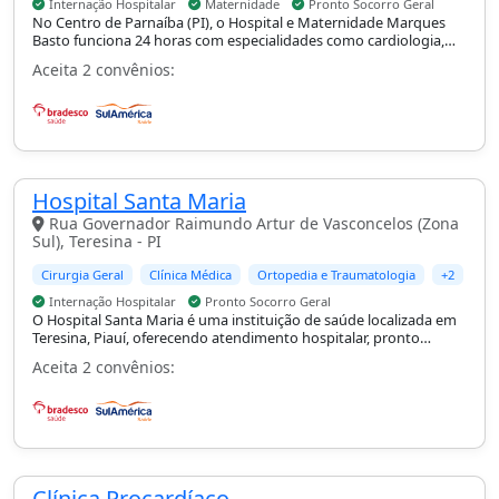
Internação Hospitalar
Maternidade
Pronto Socorro Geral
No Centro de Parnaíba (PI), o Hospital e Maternidade Marques
Basto funciona 24 horas com especialidades como cardiologia,
cirurgia geral, ginecologia e obstetrícia e ortopedia e
Aceita 2 convênios:
traumatologia, com suporte de UTI adulto e pediátrica,
internação hospitalar, maternidade e pronto-socorro geral.
Hospital Santa Maria
Rua Governador Raimundo Artur de Vasconcelos (Zona
Sul), Teresina - PI
Cirurgia Geral
Clínica Médica
Ortopedia e Traumatologia
+2
Internação Hospitalar
Pronto Socorro Geral
O Hospital Santa Maria é uma instituição de saúde localizada em
Teresina, Piauí, oferecendo atendimento hospitalar, pronto
atendimento 24 horas, internação, cirurgias, exames e unidades
Aceita 2 convênios:
de terapia intensiva (UTI).
Clínica Procardíaco