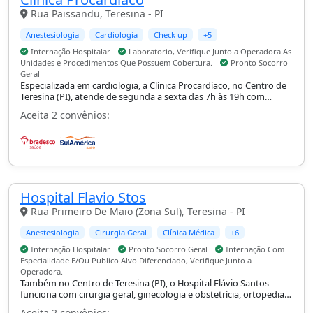
Rua Paissandu, Teresina - PI
Anestesiologia
Cardiologia
Check up
+5
Internação Hospitalar
Laboratorio, Verifique Junto a Operadora As
Unidades e Procedimentos Que Possuem Cobertura.
Pronto Socorro
Geral
Especializada em cardiologia, a Clínica Procardíaco, no Centro de
Teresina (PI), atende de segunda a sexta das 7h às 19h com
cirurgia cardíaca e UTI, com internação hospitalar, apoio de
Aceita 2 convênios:
laboratório e pronto-socorro geral.
Hospital Flavio Stos
Rua Primeiro De Maio (Zona Sul), Teresina - PI
Anestesiologia
Cirurgia Geral
Clínica Médica
+6
Internação Hospitalar
Pronto Socorro Geral
Internação Com
Especialidade E/Ou Publico Alvo Diferenciado, Verifique Junto a
Operadora.
Também no Centro de Teresina (PI), o Hospital Flávio Santos
funciona com cirurgia geral, ginecologia e obstetrícia, ortopedia e
traumatologia e pediatria, com suporte de UTI, internação
Aceita 2 convênios: