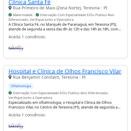
Clínica Santa Fé
Rua Primeiro de Maio (Zona Norte), Teresina - PI
Maternidade
Internação Com Especialidade E/Ou Publico Alvo
Diferenciado, Verifique Junto a Operadora.
A Clínica Santa Fé, no Marquês de Paranaguá, em Teresina (PI),
atende de segunda a sexta das 8h às 12h e das 14h às 18h, com
maternidade e internação conforme especialidade.
Aceita 1 convênios:
Hospital e Clínica de Olhos Francisco Vilar
Rua Benjamin Constant, Teresina - PI
Oftalmologia
Internação Com Especialidade E/Ou Publico Alvo Diferenciado,
Verifique Junto a Operadora.
Especializado em oftalmologia, o Hospital e Clínica de Olhos
Francisco Vilar, no Centro de Teresina (PI), atende de segunda a
sexta das 8h às 12h e das 14h às 18h, com internação conforme
Aceita 1 convênios:
especialidade.