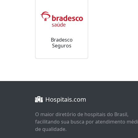
Bradesco
Seguros
Hospitais.com
O maior diretório de hospitais do Brasil,
facilitando sua busca por atendimento méd
de qualidade.