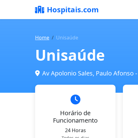
Hospitais.com
Home
Unisaúde
Unisaúde
Av Apolonio Sales, Paulo Afonso -
Horário de
Funcionamento
24 Horas
Todos os dias