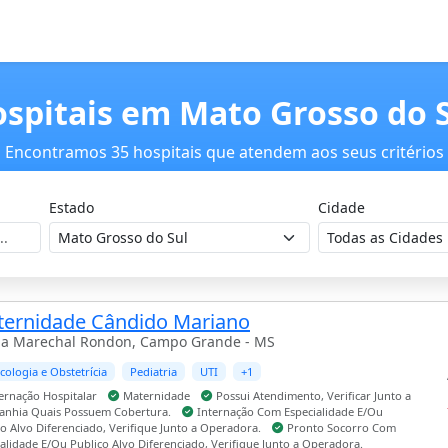
spitais em Mato Grosso do 
Encontramos 35 hospitais que atendem aos seus critérios
Estado
Cidade
ernidade Cândido Mariano
a Marechal Rondon, Campo Grande - MS
cologia e Obstetrícia
Pediatria
UTI
+1
ernação Hospitalar
Maternidade
Possui Atendimento, Verificar Junto a
nhia Quais Possuem Cobertura.
Internação Com Especialidade E/Ou
o Alvo Diferenciado, Verifique Junto a Operadora.
Pronto Socorro Com
ialidade E/Ou Publico Alvo Diferenciado, Verifique Junto a Operadora.