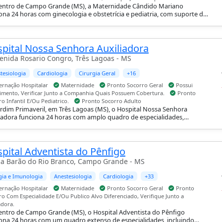
entro de Campo Grande (MS), a Maternidade Cândido Mariano
ona 24 horas com ginecologia e obstetrícia e pediatria, com suporte de
dulto e pediátrica, internação hospitalar e maternidade.
pital Nossa Senhora Auxiliadora
enida Rosario Congro, Três Lagoas - MS
tesiologia
Cardiologia
Cirurgia Geral
+16
ernação Hospitalar
Maternidade
Pronto Socorro Geral
Possui
imento, Verificar Junto a Companhia Quais Possuem Cobertura.
Pronto
o Infantil E/Ou Pediatrico.
Pronto Socorro Adulto
rdim Primaveril, em Três Lagoas (MS), o Hospital Nossa Senhora
iadora funciona 24 horas com amplo quadro de especialidades,
indo cardiologia, cirurgia geral, oncologia, ginecologia e obstetrícia e
edia e traumatologia, com suporte de UTI adulto e pediátrica,
nação hospitalar, maternidade e pronto-socorro adulto, geral e infantil.
pital Adventista do Pênfigo
a Barão do Rio Branco, Campo Grande - MS
gia e Imunologia
Anestesiologia
Cardiologia
+33
ernação Hospitalar
Maternidade
Pronto Socorro Geral
Pronto
ro Com Especialidade E/Ou Publico Alvo Diferenciado, Verifique Junto a
dora.
ntro de Campo Grande (MS), o Hospital Adventista do Pênfigo
ona 24 horas com um quadro extenso de especialidades, incluindo