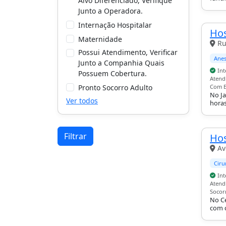
Alvo Diferenciado, Verifique
cardi
Junto a Operadora.
neuro
geral
Internação Hospitalar
Hos
Maternidade
Ru
Possui Atendimento, Verificar
Anes
Junto a Companhia Quais
Int
Possuem Cobertura.
Atend
Pronto Socorro Adulto
Com E
No Ja
Ver todos
horas
traum
inter
Filtrar
Hos
Av
Ciru
Int
Atend
Socor
No Ce
com c
inter