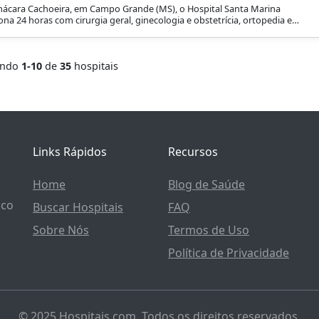
ácara Cachoeira, em Campo Grande (MS), o Hospital Santa Marina
ona 24 horas com cirurgia geral, ginecologia e obstetrícia, ortopedia e
atologia e pediatria, com suporte de UTI, internação conforme
ialidade.
ando
1-10
de
35
hospitais
Links Rápidos
Recursos
Home
Blog de Saúde
ico
Buscar Hospitais
FAQ
Sobre Nós
Termos de Uso
Política de Privacidade
© 2025 Hospitais.com. Todos os direitos reservados.