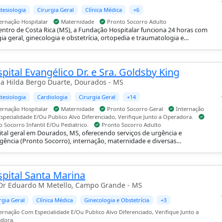
tesiologia
Cirurgia Geral
Clínica Médica
+6
ernação Hospitalar
Maternidade
Pronto Socorro Adulto
ntro de Costa Rica (MS), a Fundação Hospitalar funciona 24 horas com
gia geral, ginecologia e obstetrícia, ortopedia e traumatologia e
tria, com suporte de UTI, internação hospitalar, maternidade e pronto-
ro adulto.
pital Evangélico Dr. e Sra. Goldsby King
a Hilda Bergo Duarte, Dourados - MS
tesiologia
Cardiologia
Cirurgia Geral
+14
ernação Hospitalar
Maternidade
Pronto Socorro Geral
Internação
specialidade E/Ou Publico Alvo Diferenciado, Verifique Junto a Operadora.
 Socorro Infantil E/Ou Pediatrico.
Pronto Socorro Adulto
tal geral em Dourados, MS, oferecendo serviços de urgência e
ência (Pronto Socorro), internação, maternidade e diversas
ialidades médicas.
pital Santa Marina
Dr Eduardo M Metello, Campo Grande - MS
rgia Geral
Clínica Médica
Ginecologia e Obstetrícia
+3
ernação Com Especialidade E/Ou Publico Alvo Diferenciado, Verifique Junto a
dora.