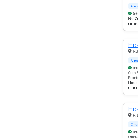
Anes
Int
No Ce
cirur
pedia
socor
Hos
Ru
Anes
Int
Com E
Pronto
Hospi
emerg
espec
Hos
R 
Ciru
Int
Opera