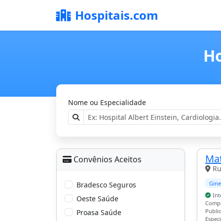
Hospitais.com
Ho
Nome ou Especialidade
Mat
Convênios Aceitos
Ru
Gine
Bradesco Seguros
Int
Oeste Saúde
Compa
Public
Proasa Saúde
Espec