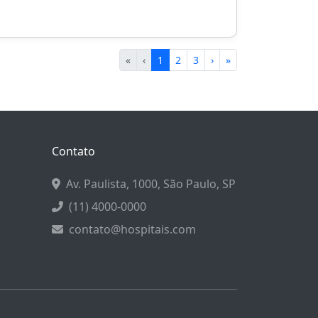
«
‹
1
2
3
›
»
Contato
Av. Paulista, 1000, São Paulo, SP
(11) 4000-0000
contato@hospitais.com