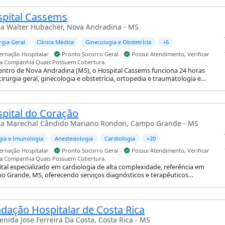
pital Cassems
a Walter Hubacher, Nova Andradina - MS
rgia Geral
Clínica Médica
Ginecologia e Obstetrícia
+6
ernação Hospitalar
Pronto Socorro Geral
Possui Atendimento, Verificar
 a Companhia Quais Possuem Cobertura.
ntro de Nova Andradina (MS), o Hospital Cassems funciona 24 horas
irurgia geral, ginecologia e obstetrícia, ortopedia e traumatologia e
tria, com suporte de UTI adulto e pediátrica, internação hospitalar e
o-socorro geral.
pital do Coração
a Marechal Cândido Mariano Rondon, Campo Grande - MS
gia e Imunologia
Anestesiologia
Cardiologia
+20
ernação Hospitalar
Pronto Socorro Geral
Possui Atendimento, Verificar
 a Companhia Quais Possuem Cobertura.
tal especializado em cardiologia de alta complexidade, referência em
 Grande, MS, oferecendo serviços diagnósticos e terapêuticos
çados.
dação Hospitalar de Costa Rica
enida Jose Ferreira Da Costa, Costa Rica - MS