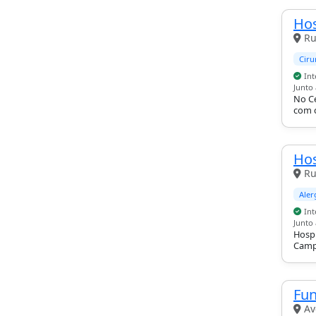
Hos
Ru
Ciru
Int
Junto
No Ce
com c
pedia
pront
Hos
Ru
Aler
Int
Junto
Hospi
Campo
avan
Fun
Av