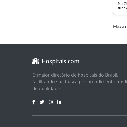
Na Ch
funci
traum
espec
Mostr
Hospitais.com
O maior diretório de hospitais do Brasil,
facilitando sua busca por atendimento méd
de qualidade.