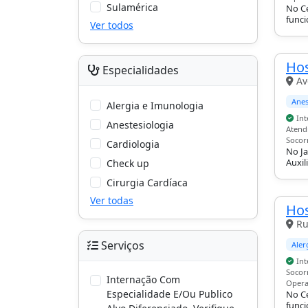
Sulamérica
No C
funci
Ver todos
UTI a
Hos
Especialidades
Av
Anes
Alergia e Imunologia
Int
Anestesiologia
Atend
Socorr
Cardiologia
No Ja
Auxil
Check up
inclu
Cirurgia Cardíaca
ortop
inter
Ver todas
Hos
Ru
Serviços
Aler
Int
Socor
Internação Com
Opera
Especialidade E/Ou Publico
No Ce
funci