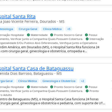
ologia, cirurgia geral, pediátrica, plástica e vascular, oncologia e
cirurgia, com internação hospitalar, maternidade e pronto-socorro
.
pital Santa Rita
a Joao Vicente Ferreira, Dourados - MS
tesiologia
Cirurgia Geral
Clínica Médica
+5
ernação Hospitalar
Maternidade
Pronto Socorro Geral
Possui
imento, Verificar Junto a Companhia Quais Possuem Cobertura.
Internação
specialidade E/Ou Publico Alvo Diferenciado, Verifique Junto a Operadora.
rdim América, em Dourados (MS), o Hospital Santa Rita funciona 24
 com cirurgia geral, ginecologia e obstetrícia, ortopedia e
atologia e pediatria, com suporte de UTI adulto e pediátrica,
nação hospitalar, maternidade e pronto-socorro geral.
pital Santa Casa de Bataguassu
enida Dias Barroso, Bataguassu - MS
rgia Geral
Clínica Médica
Ginecologia e Obstetrícia
+2
ernação Hospitalar
Maternidade
Pronto Socorro Geral
Possui
imento, Verificar Junto a Companhia Quais Possuem Cobertura.
Pronto
ro Adulto
ntro de Bataguassu (MS), o Hospital Santa Casa funciona 24 horas
irurgia geral, ginecologia e obstetrícia e pediatria, com suporte de UTI,
nação hospitalar, maternidade e pronto-socorro adulto e geral.